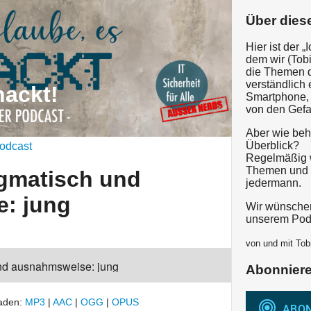
Über dies
Hier ist der 
dem wir (Tob
die Themen d
verständlich 
hackt!
Smartphone, 
von den Gefa
Aber wie beh
Überblick?
odcast
Regelmäßig w
Themen und g
agmatisch und
jedermann.
: jung
Wir wünschen
unserem Pod
 und ausnahmsweise:
von und mit Tob
und ausnahmsweise: jung
Abonnier
laden:
MP3
|
AAC
|
OGG
|
OPUS