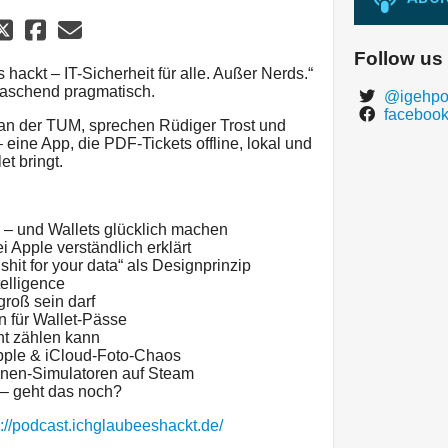
Follow us
 hackt – IT-Sicherheit für alle. Außer Nerds.“
rraschend pragmatisch.
@igehpo
facebook
nt an der TUM, sprechen Rüdiger Trost und
eine App, die PDF-Tickets offline, lokal und
t bringt.
– und Wallets glücklich machen
i Apple verständlich erklärt
 shit for your data“ als Designprinzip
telligence
roß sein darf
 für Wallet-Pässe
ht zählen kann
ple & iCloud-Foto-Chaos
hnen-Simulatoren auf Steam
– geht das noch?
s://podcast.ichglaubeeshackt.de/