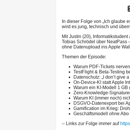
In dieser Folge von „Ich glaube es
wird es jung, technisch und übe
Mit Justin (20), Informatikstude
Tobias Schrödel über NeatPass – 
ohne Datenupload ins Apple Walle
Themen der Episode:
Warum PDF-Tickets nerven 
TestFlight & Beta-Testing be
Datenschutz: „I don’t give a
On-Device-KI statt Apple In
Warum ein KI-Modell 1 GB g
Zero-Knowledge-Signaturen
Warum KI (immer noch) nic
DSGVO-Datenexport bei Ap
Gamification im Krieg: Dro
Geschäftsmodell ohne Abo 
-- Links zur Folge immer auf
http