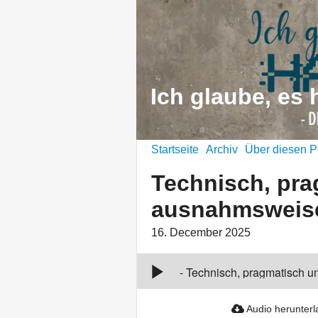
Ich glaube, es 
Startseite
Archiv
Über diesen P
Technisch, pr
ausnahmsweise
16. December 2025
Technisch, pragmatisch
jung
00:00
-
Technisch, pragmatisch 
Audio herunter